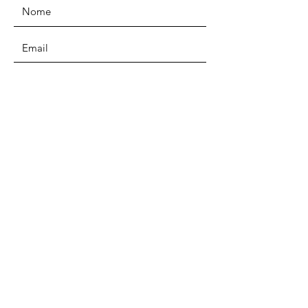
ENVIAR
Endereço
Av. Industrial, 1680
Santo André - SP
EMAIL
zac@zoom.education