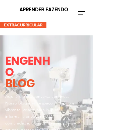
APRENDER FAZENDO
EXTRACURRICULAR
ENGENH
O
BLOG
Aqui é onde a conversa continua.
Nosso blog é um espaço dinâmico e
vibrante, criado para inspirar,
informar e envolver nossa
comunidade. Com uma variedade de
artigos, postagens e insights,