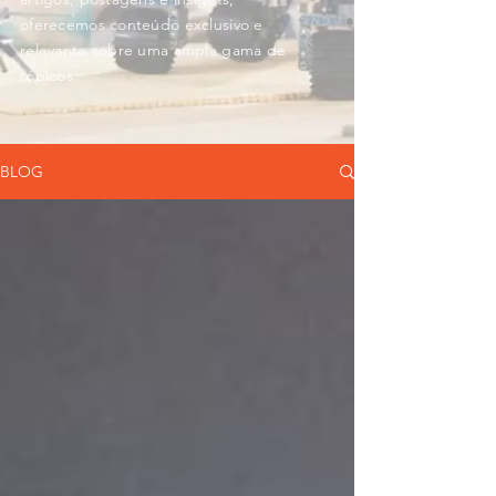
oferecemos conteúdo exclusivo e
relevante sobre uma ampla gama de
tópicos.
BLOG