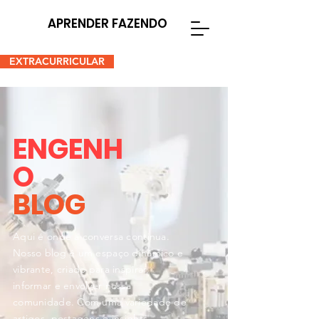
APRENDER FAZENDO
EXTRACURRICULAR
ENGENH
O
BLOG
Aqui é onde a conversa continua.
Nosso blog é um espaço dinâmico e
vibrante, criado para inspirar,
informar e envolver nossa
comunidade. Com uma variedade de
artigos, postagens e insights,