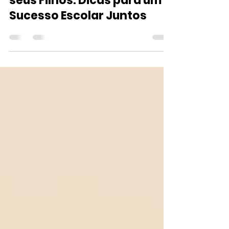
contato57365
9 de fev. de 2023
2 min de leitura
Envolva-se no Ensino de
seus Filhos: Dicas para um
Sucesso Escolar Juntos