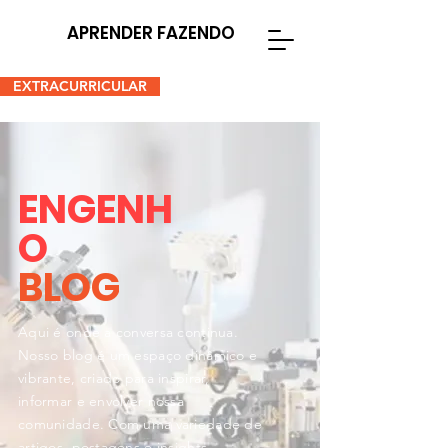
APRENDER FAZENDO
EXTRACURRICULAR
ENGENH
O
BLOG
Aqui é onde a conversa continua.
Nosso blog é um espaço dinâmico e
vibrante, criado para inspirar,
informar e envolver nossa
comunidade. Com uma variedade de
artigos, postagens e insights,