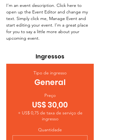
I’m an event description. Click here to 
open up the Event Editor and change my 
text. Simply click me, Manage Event and 
start editing your event. I’m a great place 
for you to say a little more about your 
upcoming event.
Ingressos
Tipo de ingresso
General
Preço
US$ 30,00
+ US$ 0,75 de taxa de serviço de
ingresso
Quantidade