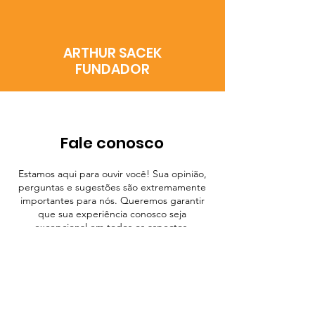
ARTHUR SACEK
FUNDADOR
Fale conosco
Estamos aqui para ouvir você! Sua opinião,
perguntas e sugestões são extremamente
importantes para nós. Queremos garantir
que sua experiência conosco seja
excepcional em todos os aspectos.
Se você tiver alguma dúvida sobre nossos
produtos ou serviços, ou se precisar de
assistência, nossa equipe dedicada está
pronta para ajudar. Não hesite em nos
contatar utilizando o formulário abaixo.