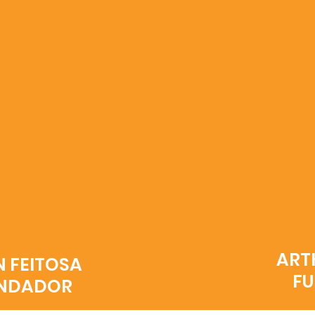
ART
N FEITOSA
F
UNDADOR