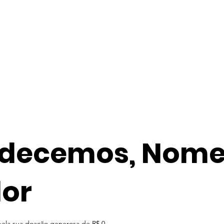
decemos, Nome
or
pela sua doação generosa de R$ 0.