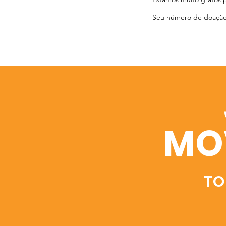
Seu número de doação 
MO
TO